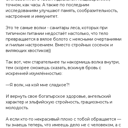
точном, как часы. А также по последним
исследованиям улучшают память, сообразительность,
настроение и иммунитет.
Это те самые волки - санитары леса, которых при
типичном питании недостаёт настолько, что тело
превращается в вялое болото с неясными очертаниями
и гнилым настроением. Вместо стройных сосенок и
виляющих хвостиков))
Так вот, чем старательнее ты накормишь волка внутри,
тем скорее сможешь сказать, вскинув бровь с
искренней изумлённостью:
—Я волк, на
кой
мне
сладкое
?!
И вернуть свое богатырское здоровье, ангельский
характер и эльфийскую стройность, грациозность и
молодость.
А если кто-то некрасивый плохо с тобой обращается —
ты знаешь теперь, что имеешь дело не с человеком, а с