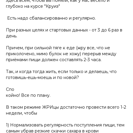
здесь всем, чтобы вы поняли, как у нас весело и
глубоко на курсе "Круиз"
Есть надо сбалансированно и регулярно.
При разных целях и стартовых данных - от 3 до 6 раз в
день.
Причем, при сильной тяге к еде (жру все, что не
приколочено, мимо булок не хожу) перерыв между
приёмами пищи должен составлять 2-3 часа.
Так, и когда тогда жить, если только и делаешь, что
готовишь-ешь-моешь и по новой?
Спо
кой
но! Все по плану.
В таком режиме ЖРИцы достаточно провести всего 1-2
недели, чтобы
1) Нормализовать регулярность поступления пищи, тем
самым убрав резкие скачки сахара в крови