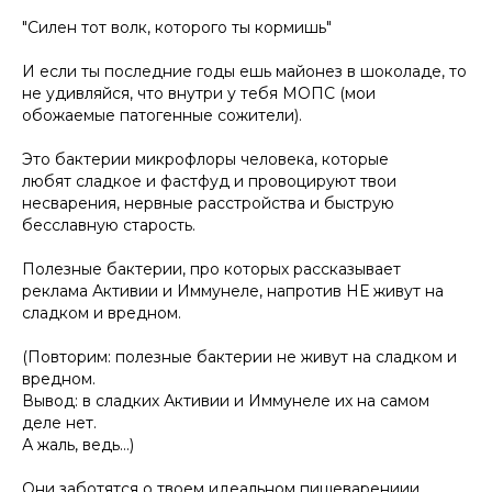
"Силен тот волк, которого ты кормишь"
И если ты последние годы ешь майонез в шоколаде, то
не удивляйся, что внутри у тебя МОПС (мои
обожаемые патогенные сожители).
Это бактерии микрофлоры человека, которые
любят
сладкое
и фастфуд и провоцируют твои
несварения, нервные расстройства и быструю
бесславную старость.
Полезные бактерии, про которых рассказывает
реклама Активии и Иммунеле, напротив НЕ живут на
сладком и вредном.
(Повторим: полезные бактерии не живут на сладком и
вредном.
Вывод: в сладких Активии и Иммунеле их на самом
деле нет.
А жаль, ведь...)
Они заботятся о твоем идеальном пищеварениии,