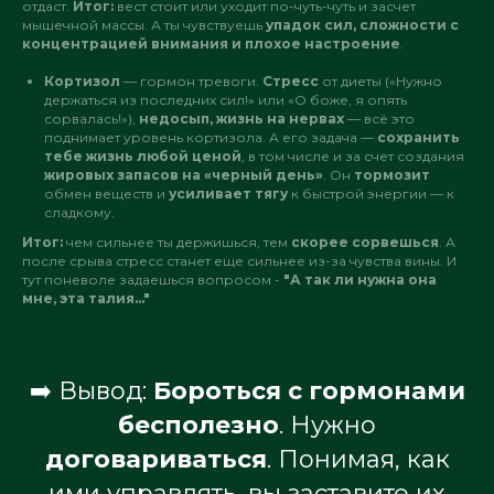
отдаст.
Итог:
вест стоит или уходит по-чуть-чуть и засчет
мышечной массы. А ты чувствуешь
упадок сил, сложности с
концентрацией внимания и плохое настроение
.
Кортизол
— гормон тревоги.
Стресс
от диеты («Нужно
держаться из последних сил!» или «О боже, я опять
сорвалась!»),
недосып, жизнь на нервах
— всё это
поднимает уровень кортизола. А его задача —
сохранить
тебе жизнь любой ценой
, в том числе и за счет создания
жировых запасов на «черный день»
. Он
тормозит
обмен веществ и
усиливает тягу
к быстрой энергии — к
сладкому.
Итог:
чем сильнее ты держишься, тем
скорее сорвешься
. А
после срыва стресс станет еще сильнее из-за чувства вины. И
тут поневоле задаешься вопросом -
"А так ли нужна она
мне, эта талия..."
➡️ Вывод:
Бороться с гормонами
бесполезно
. Нужно
договариваться
. Понимая, как
ими управлять, вы заставите их