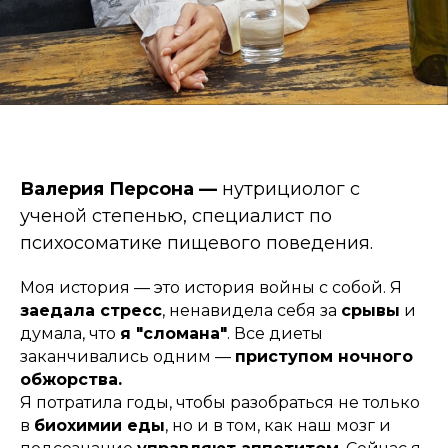
Валерия Персона —
нутрициолог с
ученой степенью, специалист по
психосоматике пищевого поведения.
Моя история — это история войны с собой. Я
заедала стресс
, ненавидела себя за
срывы
и
думала, что
я "сломана"
. Все диеты
заканчивались одним —
приступом ночного
обжорства.
Я потратила годы, чтобы разобраться не только
в
биохимии еды
, но и в том, как наш мозг и