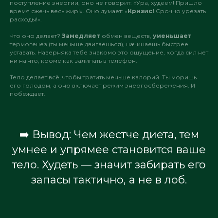
поступление энергии, оно не говорит: «Ура, худеем! Пришло
время сжечь весь жир!». Оно думает: «
Кризис!
Срочно урезать
расходы!».
Что оно делает?
Замедляет
обмен веществ,
уменьшает
термогенез (ты меньше двигаешься), начинаешь быстрее
уставать. Наверняка тебе знакомо это ощущение, когда сил нет
ни на что, кроме как залипать в телефон.
Тело делает всё, чтобы тратить меньше калорий. Ты моришь
его голодом, а оно включает режим энергосбережения. И
побеждает.
➡️ Вывод: Чем жестче диета, тем
умнее и упрямее становится ваше
тело. Худеть — значит забирать его
запасы тактично, а не в лоб.