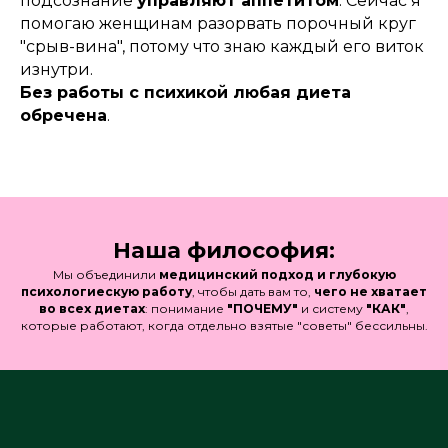
подсознание
управляют аппетитом
. Сейчас я
помогаю женщинам разорвать порочный круг
"срыв-вина", потому что знаю каждый его виток
изнутри.
Без работы с психикой любая диета
обречена
.
Наша философия:
Мы объединили
медицинский подход и глубокую
психологиескую работу
, чтобы дать вам то,
чего не хватает
во всех диетах
: понимание
"ПОЧЕМУ"
и систему
"КАК"
,
которые работают, когда отдельно взятые "советы" бессильны.