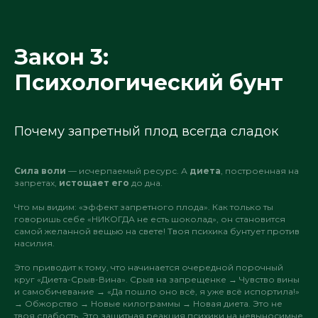
Закон 3:
Психологический бунт
Почему запретный плод всегда сладок
Сила воли
— исчерпаемый ресурс. А
диета
, построенная на
запретах,
истощает его
до дна.
Что мы видим: «эффект запретного плода». Как только ты
говоришь себе «НИКОГДА не есть шоколад», он становится
самой желанной вещью на свете! Твоя психика бунтует против
насилия.
Это приводит к тому, что начинается очередной порочный
круг «Диета-Срыв-Вина». Срыв на запрещенке → Чувство вины
и самобичевание → «Да пошло оно всё, я уже всё испортила!»
→ Обжорство → Новые килограммы → Новая диета. Это не
твоя слабость. Это защитная реакция психики на невыносимые