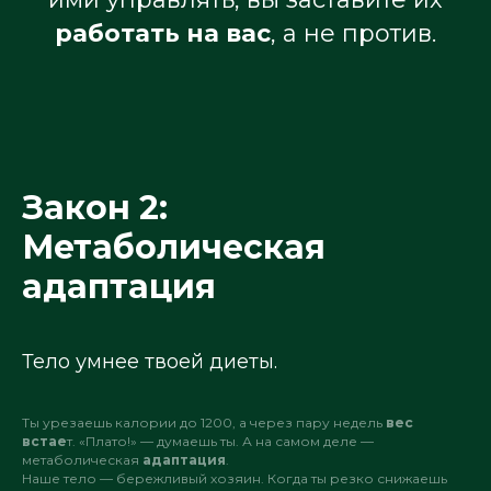
работать на вас
, а не против.
Закон 2:
Метаболическая
адаптация
Тело умнее твоей диеты.
Ты урезаешь калории до 1200, а через пару недель
вес
встае
т. «Плато!» — думаешь ты. А на самом деле —
метаболическая
адаптация
.
Наше тело — бережливый хозяин. Когда ты резко снижаешь