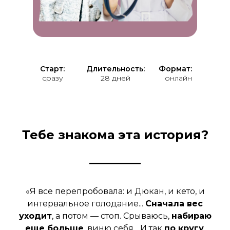
Старт:
Длительность:
Формат:
сразу
28 дней
онлайн
Тебе знакома эта история?
«Я все перепробовала: и Дюкан, и кето, и
интервальное голодание...
Сначала вес
уходит
, а потом — стоп. Срываюсь,
набираю
еще больше
, виню себя... И так
по кругу
.