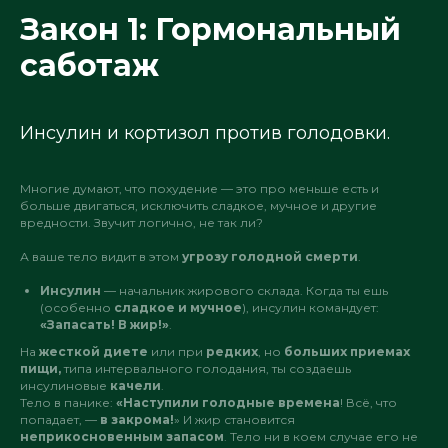
Закон 1: Гормональный
саботаж
Инсулин и кортизол против голодовки.
Многие думают, что похудение — это про меньше есть и
больше двигаться, исключить сладкое, мучное и другие
вредности. Звучит логично, не так ли?
А ваше тело видит в этом
угрозу голодной смерти
.
Инсулин
— начальник жирового склада. Когда ты ешь
(особенно
сладкое и мучное
), инсулин командует:
«Запасать! В жир!»
.
На
жесткой диете
или при
редких
, но
больших приемах
пищи,
типа интервального голодания, ты создаешь
инсулиновые
качели
.
Тело в панике:
«Наступили голодные времена
! Всё, что
попадает, —
в закрома!
» И жир становится
неприкосновенным запасом
. Тело ни в коем случае его не